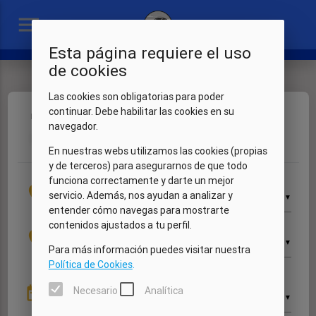
menu
Esta página requiere el uso
de cookies
Las cookies son obligatorias para poder
continuar. Debe habilitar las cookies en su
Fechas
Vehículo
Extras
Mis datos
Resumen
navegador.
1
2
3
4
5
En nuestras webs utilizamos las cookies (propias
y de terceros) para asegurarnos de que todo
funciona correctamente y darte un mejor
Recogida
location_on
servicio. Además, nos ayudan a analizar y
▼
entender cómo navegas para mostrarte
contenidos ajustados a tu perfil.
Devolución
location_on
▼
Para más información puedes visitar nuestra
Política de Cookies
.
Recogida
date_range
Necesario
Analítica
▼